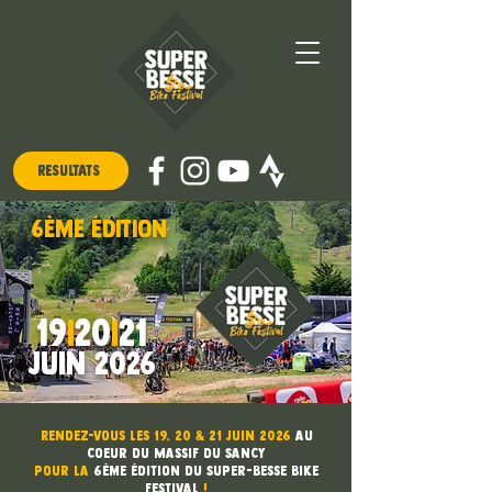
Résultats
6ème édition
19
|
20
|
21
JUIN 2026
Rendez-vous les 19, 20 & 21 Juin 2026
au
coeur du Massif du Sancy
pour la
6ème édition du Super-Besse Bike
Festival
!