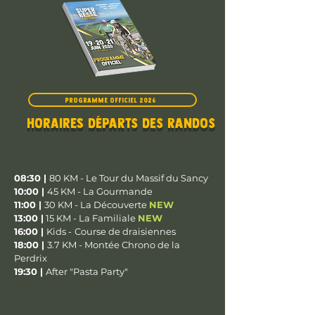
PROGRAMME OFFICIEL 2026
HORAIRES départs des randos
samedi 20 juin
08:30
|
80 KM - Le Tour du Massif du Sancy
10:00 |
45 KM - La Gourmande
11:00 |
30 KM - La Découverte
NEW
13:00 |
15 KM - La Familiale
NEW
16:00
|
Kids -
Course de draisiennes
18:00 |
3.7 KM - Montée Chrono de la
Perdrix
19:30 |
After
"Pasta Party"
DIMANCHE 21 juin