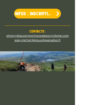
INFOS | INSCRIPTIONS
Contacts :
ehenry@auvergnerhonealpescyclisme.com
jean-michel.falgoux@wanadoo.fr