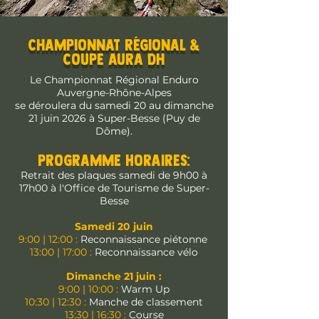
CHAMPIONNAT RÉGIONAL &
COUPE AURA DH
Le Championnat Régional Enduro
Auvergne-Rhône-Alpes
se déroulera du samedi 20 au dimanche
21 juin 2026 à Super-Besse (Puy de
Dôme).
PROGRAMME horaires:
Retrait des plaques samedi de 9h00 à
17h00 à l'Office de Tourisme de Super-
Besse
Samedi 20 juin
9:00 | 12:00 :
Reconnaissance piétonne
13:00 | 17:00 :
Reconnaissance vélo
Dimanche 21 juin :
9:00 | 10:00 :
Warm Up
10:30 | 12:30 :
Manche de classement
13:30 | 16:30 :
Course